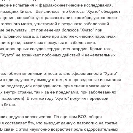
ческие испытания и фармакокинетические исследования,
низациях Китая. Выяснилось, что болюсы "Хуато" обладают
ащение, способствуют рассасыванию тромбов, устранению
 головного мозга, угнетаемой в результате заболеваний
шие результаты , от применения болюсов "Хуато" при
 головного мозга, а также при апоплексических параличах,
ниях речи, возникших в результате заболевания.
 коронарных сосудов сердца, стенокардии. Кроме того,
"Хуато" не возникает побочных действий и нежелательных
провел обмен мнениями относительно эффективности "Хуато"
и к единодушному выводу о том, что проведенные испытания
ере подтвердили оправданность применения указанного
к внутри страны, так и за ее пределами, при заболеваниях
и параличей). В том же году "Хуато" получил передовой
в Китае.
йших недугов человечества. По оценкам ВОЗ, общая
 составляет 5%, что выводит данную патологию на третье
В связи с этим неуклонно возрастает роль оздоровительных