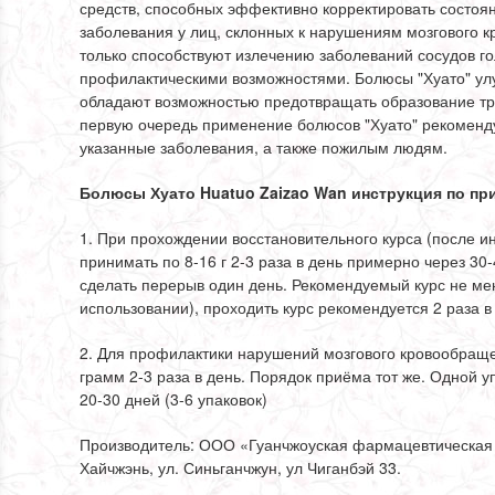
средств, способных эффективно корректировать состоя
заболевания у лиц, склонных к нарушениям мозгового к
только способствуют излечению заболеваний сосудов го
профилактическими возможностями. Болюсы "Хуато" ул
обладают возможностью предотвращать образование тро
первую очередь применение болюсов "Хуато" рекомен
указанные заболевания, а также пожилым людям.
Болюсы Хуато Huatuo Zaizao Wan инструкция по пр
1. При прохождении восстановительного курса (после и
принимать по 8-16 г 2-3 раза в день примерно через 30
сделать перерыв один день. Рекомендуемый курс не ме
использовании), проходить курс рекомендуется 2 раза в
2. Для профилактики нарушений мозгового кровообраще
грамм 2-3 раза в день. Порядок приёма тот же. Одной 
20-30 дней (3-6 упаковок)
Производитель:
ООО «Гуанчжоуская фармацевтическая к
Хайчжэнь, ул. Синьганчжун, ул Чиганбэй 33.