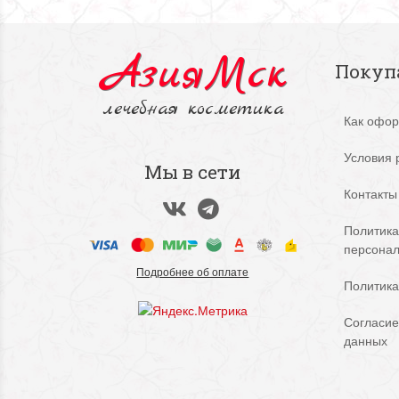
АзияМск
Покуп
лечебная косметика
Как офор
Условия 
Мы в сети
Контакты
Политика
персона
Подробнее об оплате
Политика
Согласие
данных