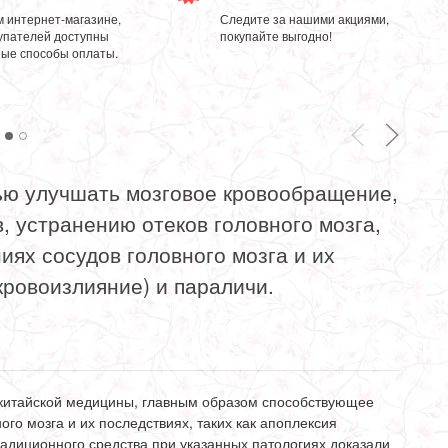
 интернет-магазине,
Следите за нашими акциями,
упателей доступны
покупайте выгодно!
ые способы оплаты.
ю улучшать мозговое кровообращение,
 устранению отеков головного мозга,
иях сосудов головного мозга и их
(кровоизлияние) и параличи.
 китайской медицины, главным образом способствующее
го мозга и их последствиях, таких как апоплексия
адиционного средства при указанных патологиях доказали