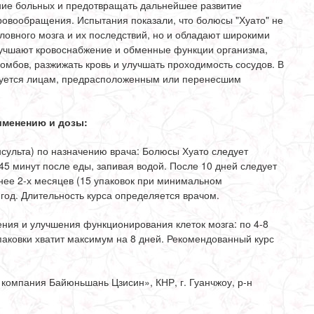
ние больных и предотвращать дальнейшее развитие
ровообращения. Испытания показали, что болюсы "Хуато" не
ловного мозга и их последствий, но и обладают широкими
учшают кровоснабжение и обменные функции организма,
мбов, разжижать кровь и улучшать проходимость сосудов. В
дуется лицам, предрасположенным или перенесшим
именению и дозы:
нсульта) по назначению врача: Болюсы Хуато следует
-45 минут после еды, запивая водой. После 10 дней следует
нее 2-х месяцев (15 упаковок при минимальном
 год. Длительность курса определяется врачом.
ния и улучшения функционирования клеток мозга: по 4-8
упаковки хватит максимум на 8 дней. Рекомендованный курс
омпания Байюньшань Цзисин», КНР, г. Гуанчжоу, р-н