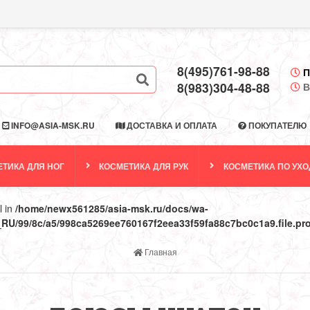
8(495)761-98-88
П
8(983)304-48-88
В
INFO@ASIA-MSK.RU
ДОСТАВКА И ОПЛАТА
ПОКУПАТЕЛЮ
ТИКА ДЛЯ НОГ
КОСМЕТИКА ДЛЯ РУК
КОСМЕТИКА ПО УХО
l in
/home/newx561285/asia-msk.ru/docs/wa-
RU/99/8c/a5/998ca5269ee760167f2eea33f59fa88c7bc0c1a9.file.pr
Главная