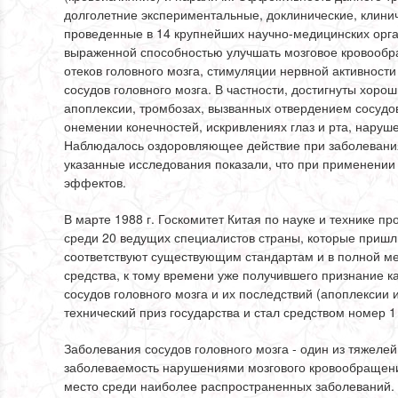
долголетние экспериментальные, доклинические, клини
проведенные в 14 крупнейших научно-медицинских орга
выраженной способностью улучшать мозговое кровообр
отеков головного мозга, стимуляции нервной активности
сосудов головного мозга. В частности, достигнуты хоро
апоплексии, тромбозах, вызванных отвердением сосудов
онемении конечностей, искривлениях глаз и рта, наруше
Наблюдалось оздоровляющее действие при заболеваниях
указанные исследования показали, что при применении 
эффектов.
В марте 1988 г. Госкомитет Китая по науке и технике 
среди 20 ведущих специалистов страны, которые пришл
соответствуют существующим стандартам и в полной м
средства, к тому времени уже получившего признание ка
сосудов головного мозга и их последствий (апоплексии 
технический приз государства и стал средством номер 1 
Заболевания сосудов головного мозга - один из тяжеле
заболеваемость нарушениями мозгового кровообращения
место среди наиболее распространенных заболеваний. 